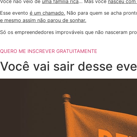
Você não veio de
uma família rica
… Mas você
nasceu com
Esse evento
é um chamado.
Não para quem se acha pront
e mesmo assim não parou de sonhar.
Só os empreendedores improváveis que não nasceram pro
QUERO ME INSCREVER GRATUITAMENTE
Você vai sair desse ev