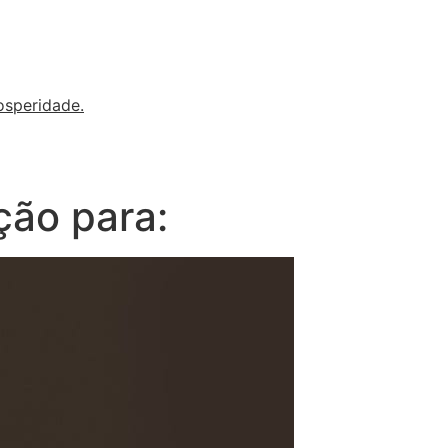
osperidade.
ção para: